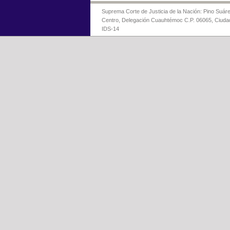
Suprema Corte de Justicia de la Nación: Pino Suáre
Centro, Delegación Cuauhtémoc C.P. 06065, Ciuda
IDS-14