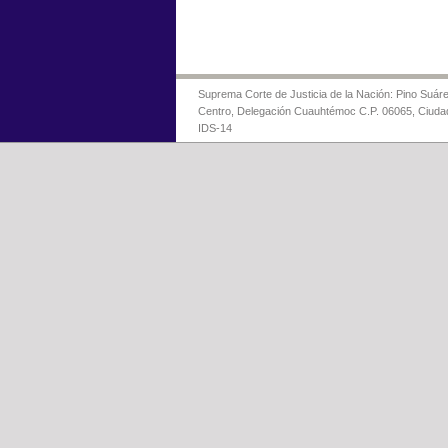
Suprema Corte de Justicia de la Nación: Pino Suáre
Centro, Delegación Cuauhtémoc C.P. 06065, Ciuda
IDS-14