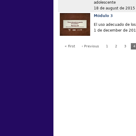
adolescente
18 de august de 2015
Módulo 3
El uso adecuado de los
1 de december de 20
« First
‹ Previous
1
2
3
4