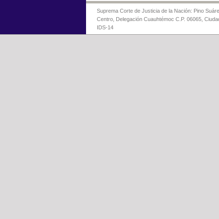
Suprema Corte de Justicia de la Nación: Pino Suáre
Centro, Delegación Cuauhtémoc C.P. 06065, Ciuda
IDS-14