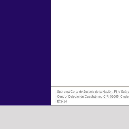
Suprema Corte de Justicia de la Nación: Pino Suáre
Centro, Delegación Cuauhtémoc C.P. 06065, Ciuda
IDS-14