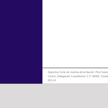
Suprema Corte de Justicia de la Nación: Pino Suáre
Centro, Delegación Cuauhtémoc C.P. 06065, Ciuda
IDS-14