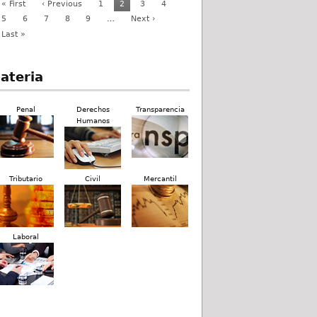
« First
‹ Previous
1
2
3
4
5
6
7
8
9
…
Next ›
Last »
ateria
Penal
Derechos
Transparencia
Humanos
Tributario
Civil
Mercantil
Laboral