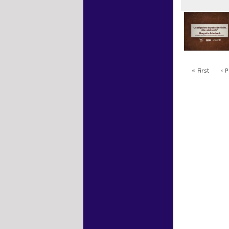
« First
‹ 