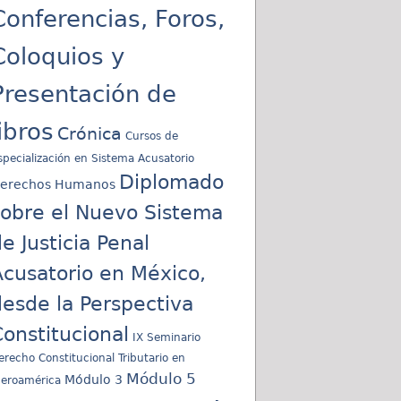
Conferencias, Foros,
Coloquios y
Presentación de
libros
Crónica
Cursos de
specialización en Sistema Acusatorio
Diplomado
erechos Humanos
sobre el Nuevo Sistema
e Justicia Penal
cusatorio en México,
esde la Perspectiva
onstitucional
IX Seminario
erecho Constitucional Tributario en
Módulo 5
Módulo 3
beroamérica