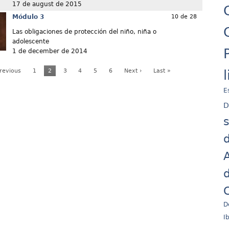
17 de august de 2015
Módulo 3
10 de 28
Las obligaciones de protección del niño, niña o
adolescente
1 de december de 2014
Previous
1
2
3
4
5
6
Next ›
Last »
E
D
d
A
d
C
D
I