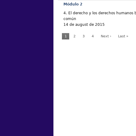
Módulo 2
4. El derecho y los derechos humanos b
común
14 de august de 2015
1
2
3
4
Next ›
Last »