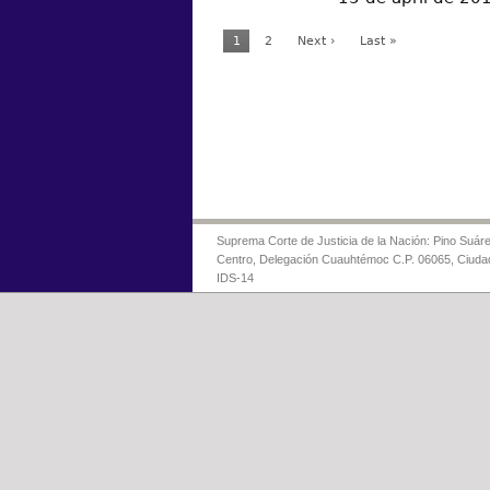
1
2
Next ›
Last »
Suprema Corte de Justicia de la Nación: Pino Suáre
Centro, Delegación Cuauhtémoc C.P. 06065, Ciuda
IDS-14