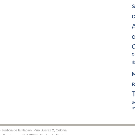
d
A
d
C
D
I
M
R
S
T
Justicia de la Nación: Pino Suárez 2, Colonia