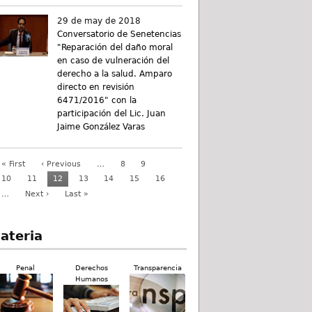
29 de may de 2018
Conversatorio de Senetencias
"Reparación del daño moral
en caso de vulneración del
derecho a la salud. Amparo
directo en revisión
6471/2016" con la
participación del Lic. Juan
Jaime González Varas
« First
‹ Previous
…
8
9
10
11
12
13
14
15
16
…
Next ›
Last »
ateria
Penal
Derechos
Transparencia
Humanos