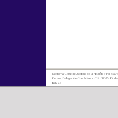
Suprema Corte de Justicia de la Nación: Pino Suáre
Centro, Delegación Cuauhtémoc C.P. 06065, Ciuda
IDS-14