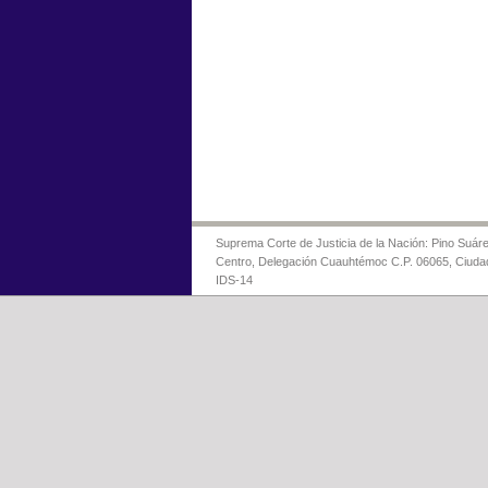
Suprema Corte de Justicia de la Nación: Pino Suáre
Centro, Delegación Cuauhtémoc C.P. 06065, Ciuda
IDS-14