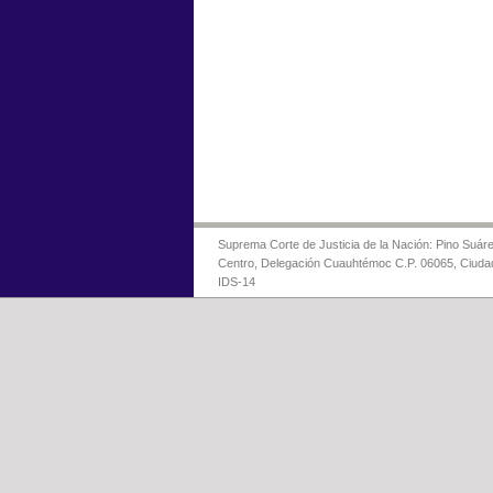
Suprema Corte de Justicia de la Nación: Pino Suáre
Centro, Delegación Cuauhtémoc C.P. 06065, Ciuda
IDS-14