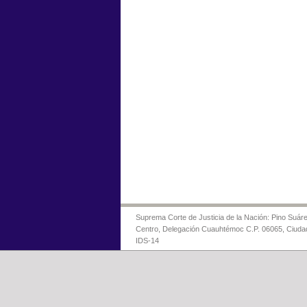
Suprema Corte de Justicia de la Nación: Pino Suáre
Centro, Delegación Cuauhtémoc C.P. 06065, Ciuda
IDS-14