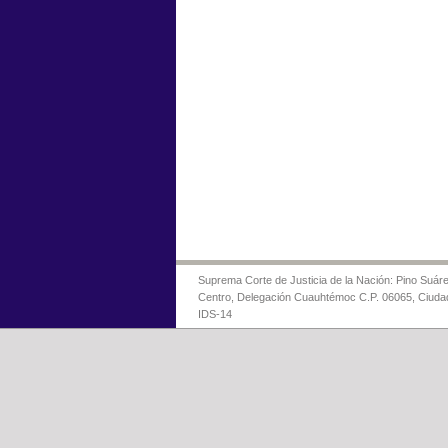
Suprema Corte de Justicia de la Nación: Pino Suáre
Centro, Delegación Cuauhtémoc C.P. 06065, Ciuda
IDS-14