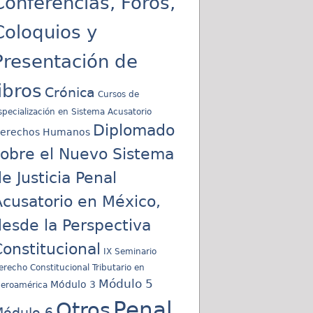
Conferencias, Foros,
Coloquios y
Presentación de
libros
Crónica
Cursos de
specialización en Sistema Acusatorio
Diplomado
erechos Humanos
sobre el Nuevo Sistema
e Justicia Penal
cusatorio en México,
esde la Perspectiva
onstitucional
IX Seminario
erecho Constitucional Tributario en
Módulo 5
Módulo 3
beroamérica
Penal
Otros
ódulo 6