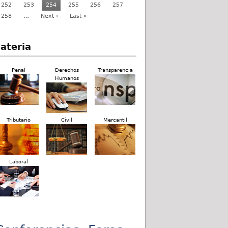
252
253
254
255
256
257
258
…
Next ›
Last »
ateria
Penal
Derechos
Transparencia
Humanos
Tributario
Civil
Mercantil
Laboral