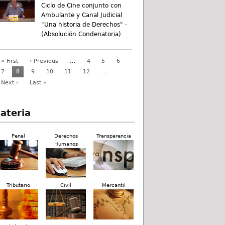
Ciclo de Cine conjunto con
Ambulante y Canal Judicial
"Una historia de Derechos" -
(Absolución Condenatoria)
« First
‹ Previous
…
4
5
6
7
8
9
10
11
12
…
Next ›
Last »
ateria
Penal
Derechos
Transparencia
Humanos
Tributario
Civil
Mercantil