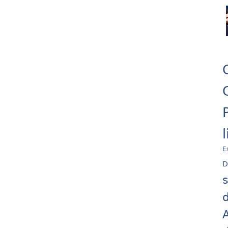
E
D
d
A