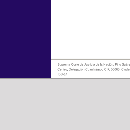
Suprema Corte de Justicia de la Nación: Pino Suáre
Centro, Delegación Cuauhtémoc C.P. 06065, Ciuda
IDS-14