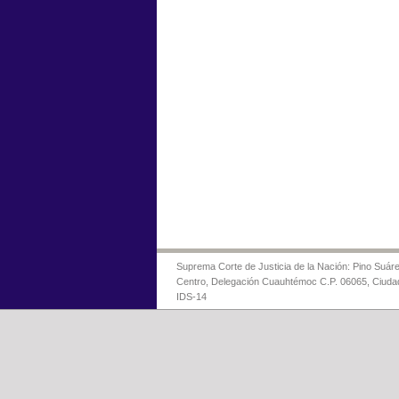
Suprema Corte de Justicia de la Nación: Pino Suáre
Centro, Delegación Cuauhtémoc C.P. 06065, Ciuda
IDS-14