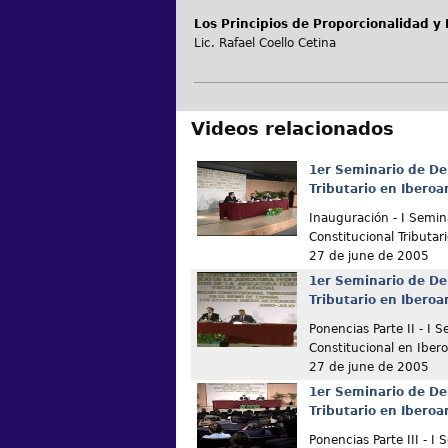
Los Principios de Proporcionalidad y 
Lic. Rafael Coello Cetina
Videos relacionados
1er Seminario de De
Tributario en Ibero
Inauguración - I Semin
Constitucional Tributar
27 de june de 2005
1er Seminario de De
Tributario en Ibero
Ponencias Parte II - I 
Constitucional en Iber
27 de june de 2005
1er Seminario de De
Tributario en Ibero
Ponencias Parte III - I