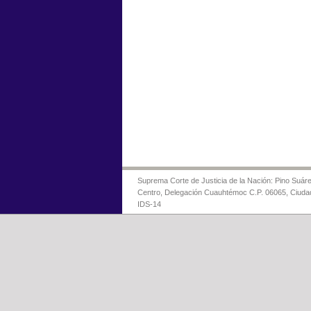
Suprema Corte de Justicia de la Nación: Pino Suáre
Centro, Delegación Cuauhtémoc C.P. 06065, Ciuda
IDS-14