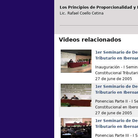
Los Principios de Proporcionalidad y 
Lic. Rafael Coello Cetina
Videos relacionados
1er Seminario de De
Tributario en Ibero
Inauguración - I Semin
Constitucional Tributar
27 de june de 2005
1er Seminario de De
Tributario en Ibero
Ponencias Parte II - I 
Constitucional en Iber
27 de june de 2005
1er Seminario de De
Tributario en Ibero
Ponencias Parte III - I