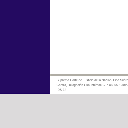
Suprema Corte de Justicia de la Nación: Pino Suáre
Centro, Delegación Cuauhtémoc C.P. 06065, Ciuda
IDS-14