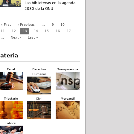
Las bibliotecas en la agenda
2030 de la ONU
« First
‹ Previous
…
9
10
11
12
13
14
15
16
17
…
Next ›
Last »
ateria
Penal
Derechos
Transparencia
Humanos
Tributario
Civil
Mercantil
Laboral