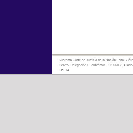
Suprema Corte de Justicia de la Nación: Pino Suáre
Centro, Delegación Cuauhtémoc C.P. 06065, Ciuda
IDS-14