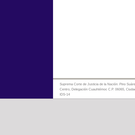
Suprema Corte de Justicia de la Nación: Pino Suáre
Centro, Delegación Cuauhtémoc C.P. 06065, Ciuda
IDS-14