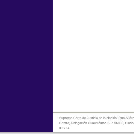
Suprema Corte de Justicia de la Nación: Pino Suáre
Centro, Delegación Cuauhtémoc C.P. 06065, Ciuda
IDS-14