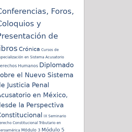
Conferencias, Foros,
Coloquios y
Presentación de
libros
Crónica
Cursos de
specialización en Sistema Acusatorio
Diplomado
erechos Humanos
sobre el Nuevo Sistema
e Justicia Penal
cusatorio en México,
esde la Perspectiva
onstitucional
IX Seminario
erecho Constitucional Tributario en
Módulo 5
Módulo 3
beroamérica