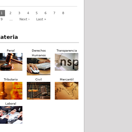
1
2
3
4
5
6
7
8
9
…
Next ›
Last »
ateria
Penal
Derechos
Transparencia
Humanos
Tributario
Civil
Mercantil
Laboral