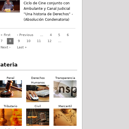
Ciclo de Cine conjunto con
Ambulante y Canal Judicial
"Una historia de Derechos" -
(Absolución Condenatoria)
« First
‹ Previous
…
4
5
6
7
8
9
10
11
12
…
Next ›
Last »
ateria
Penal
Derechos
Transparencia
Humanos
Tributario
Civil
Mercantil