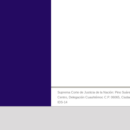
Suprema Corte de Justicia de la Nación: Pino Suáre
Centro, Delegación Cuauhtémoc C.P. 06065, Ciuda
IDS-14