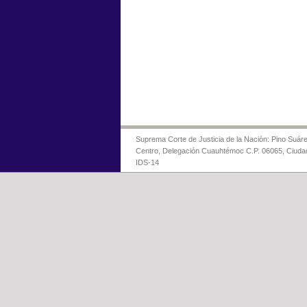
Suprema Corte de Justicia de la Nación: Pino Suáre
Centro, Delegación Cuauhtémoc C.P. 06065, Ciuda
IDS-14