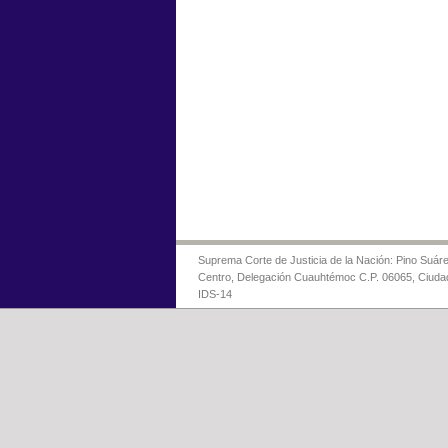
Suprema Corte de Justicia de la Nación: Pino Suáre
Centro, Delegación Cuauhtémoc C.P. 06065, Ciuda
IDS-14