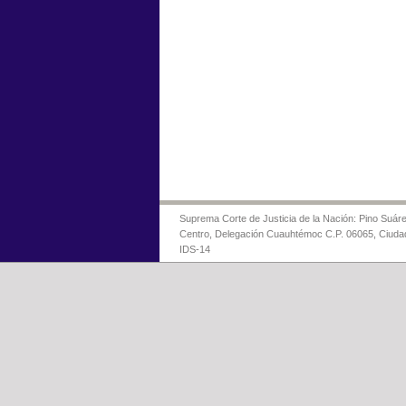
Suprema Corte de Justicia de la Nación: Pino Suáre
Centro, Delegación Cuauhtémoc C.P. 06065, Ciuda
IDS-14