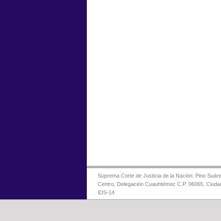
Suprema Corte de Justicia de la Nación: Pino Suáre
Centro, Delegación Cuauhtémoc C.P. 06065, Ciuda
IDS-14