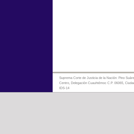
Suprema Corte de Justicia de la Nación: Pino Suáre
Centro, Delegación Cuauhtémoc C.P. 06065, Ciuda
IDS-14