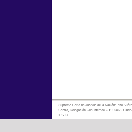
Suprema Corte de Justicia de la Nación: Pino Suáre
Centro, Delegación Cuauhtémoc C.P. 06065, Ciuda
IDS-14