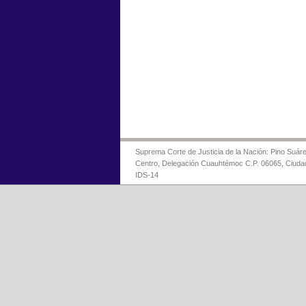
Suprema Corte de Justicia de la Nación: Pino Suáre
Centro, Delegación Cuauhtémoc C.P. 06065, Ciuda
IDS-14