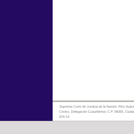
Suprema Corte de Justicia de la Nación: Pino Suáre
Centro, Delegación Cuauhtémoc C.P. 06065, Ciuda
IDS-14