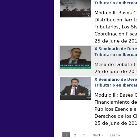
Tributario en Ibero
Módulo II: Bases C
Distribución Territ
Tributarios, Los S
Coordinación Fisca
25 de june de 20
X Seminario de Dere
Tributario en Ibero
Mesa de Debate I
25 de june de 20
X Seminario de Dere
Tributario en Ibero
Módulo III: Bases 
Financiamiento de 
Públicos Esenciale
Derechos de los 
25 de june de 20
1
2
3
Next ›
Last »