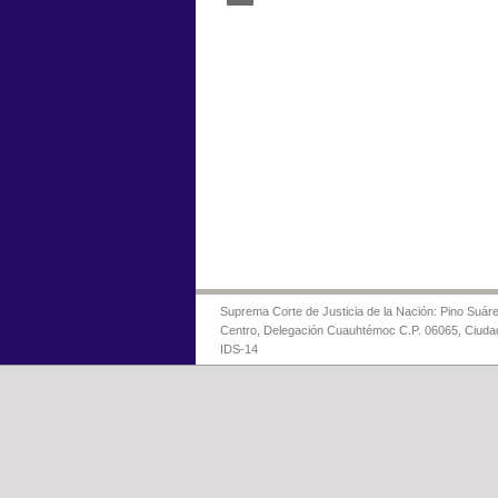
Suprema Corte de Justicia de la Nación: Pino Suáre
Centro, Delegación Cuauhtémoc C.P. 06065, Ciuda
IDS-14