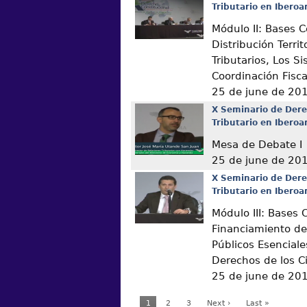
Tributario en Ibero
Módulo II: Bases C
Distribución Territ
Tributarios, Los S
Coordinación Fisca
25 de june de 20
X Seminario de Dere
Tributario en Ibero
Mesa de Debate I
25 de june de 20
X Seminario de Dere
Tributario en Ibero
Módulo III: Bases 
Financiamiento de 
Públicos Esenciale
Derechos de los 
25 de june de 20
1
2
3
Next ›
Last »