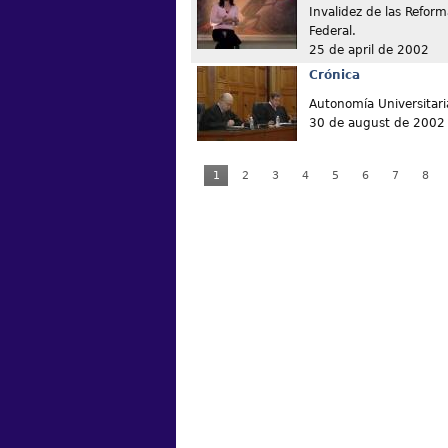
Invalidez de las Reform
Federal.
25 de april de 2002
Crónica
Autonomía Universitari
30 de august de 2002
1
2
3
4
5
6
7
8