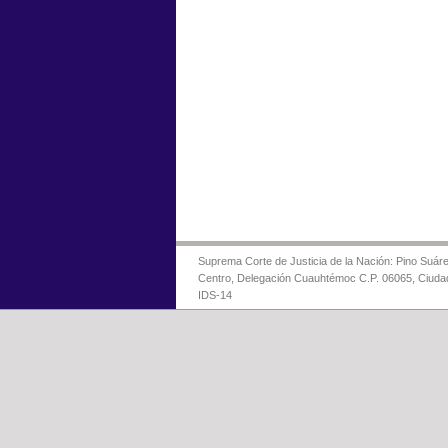
Suprema Corte de Justicia de la Nación: Pino Suáre
Centro, Delegación Cuauhtémoc C.P. 06065, Ciuda
IDS-14