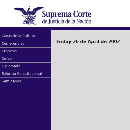
Casas de la Cultura
Friday 26 de April de 2002
Conferencias
Crónicas
Curso
Diplomado
Reforma Constitucional
Seminarios