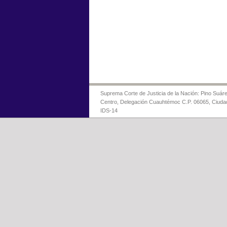
Suprema Corte de Justicia de la Nación: Pino Suáre
Centro, Delegación Cuauhtémoc C.P. 06065, Ciuda
IDS-14