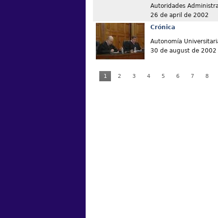
Autoridades Administra
26 de april de 2002
Crónica
Autonomía Universitari
30 de august de 2002
1
2
3
4
5
6
7
8