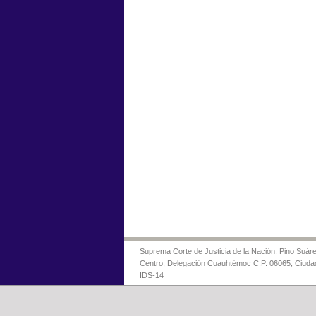
Suprema Corte de Justicia de la Nación: Pino Suáre
Centro, Delegación Cuauhtémoc C.P. 06065, Ciuda
IDS-14