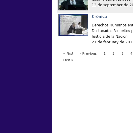
12 de september de 2
Crónica
Derechos Humanos entr
Destacados Resueltos 
Justicia de la Nación
21 de february de 201
« First
‹ Previous
1
2
3
4
Last »