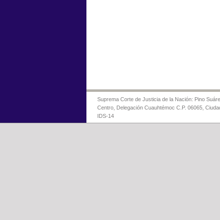
Suprema Corte de Justicia de la Nación: Pino Suáre
Centro, Delegación Cuauhtémoc C.P. 06065, Ciuda
IDS-14