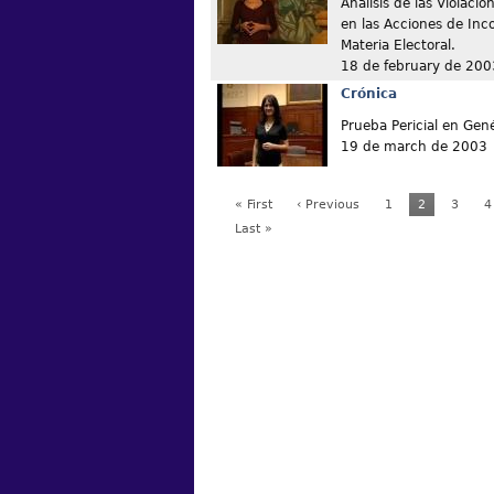
Análisis de las Violaci
en las Acciones de Inc
Materia Electoral.
18 de february de 200
Crónica
Prueba Pericial en Gené
19 de march de 2003
« First
‹ Previous
1
2
3
4
Last »