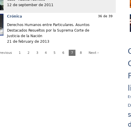
12 de september de 2011
Crónica
36 de 39
Derechos Humanos entre Particulares. Asuntos
Destacados Resueltos por la Suprema Corte de
Justicia de la Nación
21 de february de 2013
Previous
1
2
3
4
5
6
7
8
Next ›
E
D
d