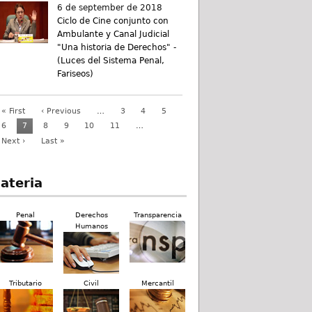
6 de september de 2018
Ciclo de Cine conjunto con
Ambulante y Canal Judicial
"Una historia de Derechos" -
(Luces del Sistema Penal,
Fariseos)
« First
‹ Previous
…
3
4
5
6
7
8
9
10
11
…
Next ›
Last »
ateria
Penal
Derechos
Transparencia
Humanos
Tributario
Civil
Mercantil