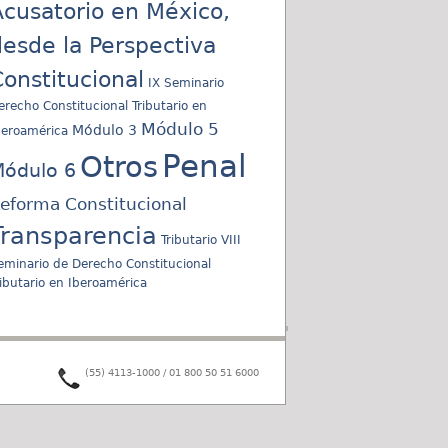
cusatorio en México,
esde la Perspectiva
onstitucional
IX Seminario
erecho Constitucional Tributario en
Módulo 5
Módulo 3
beroamérica
Penal
Otros
ódulo 6
eforma Constitucional
Transparencia
Tributario
VIII
eminario de Derecho Constitucional
ributario en Iberoamérica
(55) 4113-1000 / 01 800 50 51 6000