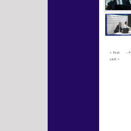
« First
‹ 
Last »