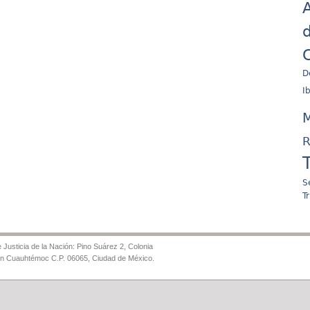
A
d
C
D
I
M
R
S
T
Justicia de la Nación: Pino Suárez 2, Colonia
ón Cuauhtémoc C.P. 06065, Ciudad de México.