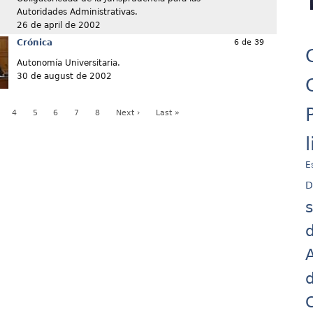
Autoridades Administrativas.
26 de april de 2002
Crónica
6 de 39
Autonomía Universitaria.
30 de august de 2002
4
5
6
7
8
Next ›
Last »
E
D
d
A
d
C