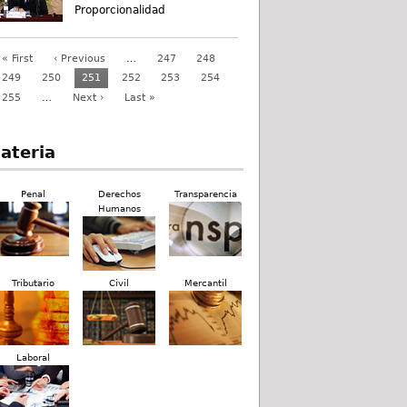
Proporcionalidad
« First
‹ Previous
…
247
248
249
250
251
252
253
254
255
…
Next ›
Last »
ateria
Penal
Derechos
Transparencia
Humanos
Tributario
Civil
Mercantil
Laboral