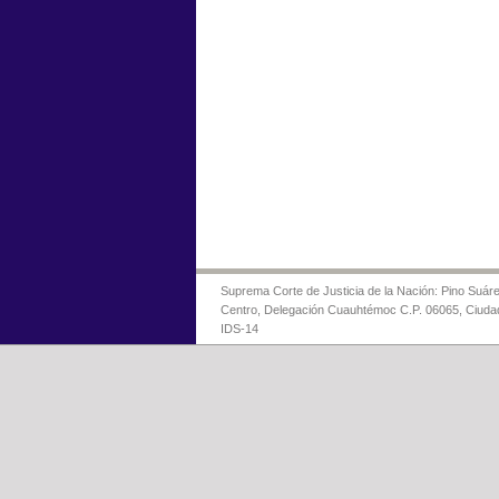
Suprema Corte de Justicia de la Nación: Pino Suáre
Centro, Delegación Cuauhtémoc C.P. 06065, Ciuda
IDS-14