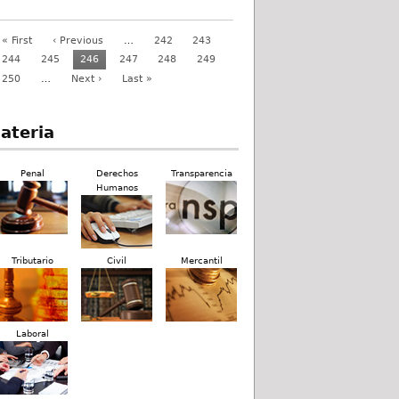
« First
‹ Previous
…
242
243
244
245
246
247
248
249
250
…
Next ›
Last »
ateria
Penal
Derechos
Transparencia
Humanos
Tributario
Civil
Mercantil
Laboral