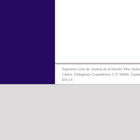
Suprema Corte de Justicia de la Nación: Pino Suáre
Centro, Delegación Cuauhtémoc C.P. 06065, Ciuda
IDS-14