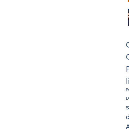
E
D
d
A