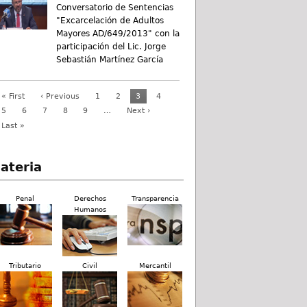
Conversatorio de Sentencias
"Excarcelación de Adultos
Mayores AD/649/2013" con la
participación del Lic. Jorge
Sebastián Martínez García
« First
‹ Previous
1
2
3
4
5
6
7
8
9
…
Next ›
Last »
ateria
Penal
Derechos
Transparencia
Humanos
Tributario
Civil
Mercantil