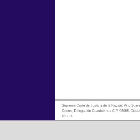
Suprema Corte de Justicia de la Nación: Pino Suáre
Centro, Delegación Cuauhtémoc C.P. 06065, Ciuda
IDS-14