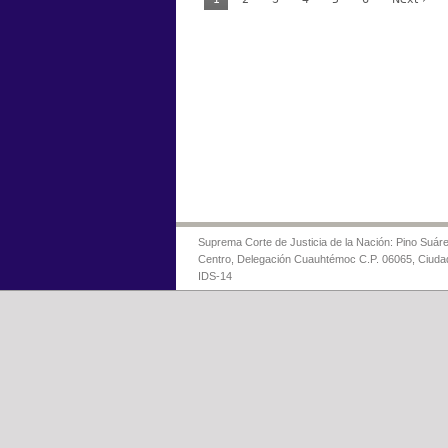
Suprema Corte de Justicia de la Nación: Pino Suáre
Centro, Delegación Cuauhtémoc C.P. 06065, Ciuda
IDS-14