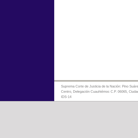
Suprema Corte de Justicia de la Nación: Pino Suáre
Centro, Delegación Cuauhtémoc C.P. 06065, Ciuda
IDS-14